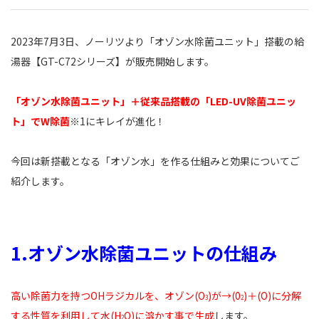
2023年7月3日、ノーリツより「オゾン水除菌ユニット」搭載の給
湯器【GT-C72シリーズ】が販売開始します。
「オゾン水除菌ユニット」＋従来品搭載の「LED-UV除菌ユニッ
ト」でW除菌
※1にキレイが進化！
今回は新搭載となる「オゾン水」を作る仕組みと効果についてご
紹介します。
1.オゾン水除菌ユニットの仕組み
高い除菌力を持つOHラジカルを、オゾン(O
)が→(0
)＋(O)に分解
3
2
する性質を利用して水(H
O)に溶かす事で生成
します。
2